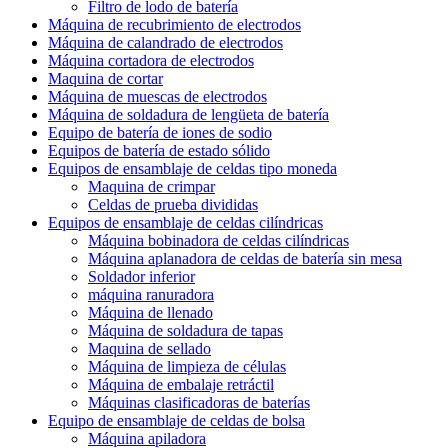
Filtro de lodo de batería
Máquina de recubrimiento de electrodos
Máquina de calandrado de electrodos
Máquina cortadora de electrodos
Maquina de cortar
Máquina de muescas de electrodos
Máquina de soldadura de lengüeta de batería
Equipo de batería de iones de sodio
Equipos de batería de estado sólido
Equipos de ensamblaje de celdas tipo moneda
Maquina de crimpar
Celdas de prueba divididas
Equipos de ensamblaje de celdas cilíndricas
Máquina bobinadora de celdas cilíndricas
Máquina aplanadora de celdas de batería sin mesa
Soldador inferior
máquina ranuradora
Máquina de llenado
Máquina de soldadura de tapas
Maquina de sellado
Máquina de limpieza de células
Máquina de embalaje retráctil
Máquinas clasificadoras de baterías
Equipo de ensamblaje de celdas de bolsa
Máquina apiladora