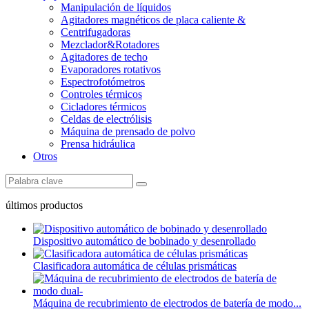
Manipulación de líquidos
Agitadores magnéticos de placa caliente &
Centrifugadoras
Mezclador&Rotadores
Agitadores de techo
Evaporadores rotativos
Espectrofotómetros
Controles térmicos
Cicladores térmicos
Celdas de electrólisis
Máquina de prensado de polvo
Prensa hidráulica
Otros
últimos productos
Dispositivo automático de bobinado y desenrollado
Clasificadora automática de células prismáticas
Máquina de recubrimiento de electrodos de batería de modo...