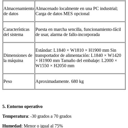
Almacenamiento
Almacenado localmente en una PC industrial;
de datos
Carga de datos MES opcional
Características
Puesta en marcha sencilla, funcionamiento-fácil
del sistema
de usar, alarma de fallo-incorporada
Estándar: L1840 × W1810 × H1900 mm Sin
Dimensiones de
transportador de alimentación: L1840 × W1420
la máquina
× H1900 mm Tamaño del embalaje: L2000 ×
W1550 × H2050 mm
Peso
Aproximadamente. 680 kg
5. Entorno operativo
Temperatura
: -30 grados a 70 grados
Humedad
: Menor o igual al 75%