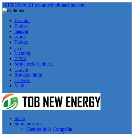
8615980946821
tob.amy@tobmachine.com
Idioma
Español
English
magyar
suomi
Türkçe
اردو
Lietuvių
עברית
Srbija jezik (latinica)
فارسی
România limbi
Latviešu
Malti
Inicio
Sobre nosotros
Historia de la Compañía