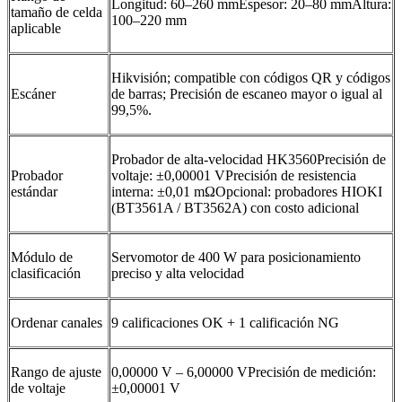
Longitud: 60–260 mmEspesor: 20–80 mmAltura:
tamaño de celda
100–220 mm
aplicable
Hikvisión; compatible con códigos QR y códigos
Escáner
de barras; Precisión de escaneo mayor o igual al
99,5%.
Probador de alta-velocidad HK3560Precisión de
Probador
voltaje: ±0,00001 VPrecisión de resistencia
estándar
interna: ±0,01 mΩOpcional: probadores HIOKI
(BT3561A / BT3562A) con costo adicional
Módulo de
Servomotor de 400 W para posicionamiento
clasificación
preciso y alta velocidad
Ordenar canales
9 calificaciones OK + 1 calificación NG
Rango de ajuste
0,00000 V – 6,00000 VPrecisión de medición:
de voltaje
±0,00001 V